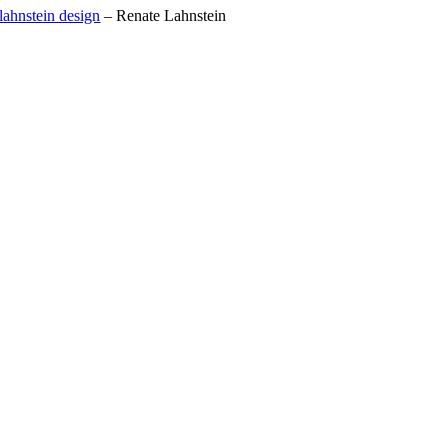
lahnstein design
– Renate Lahnstein