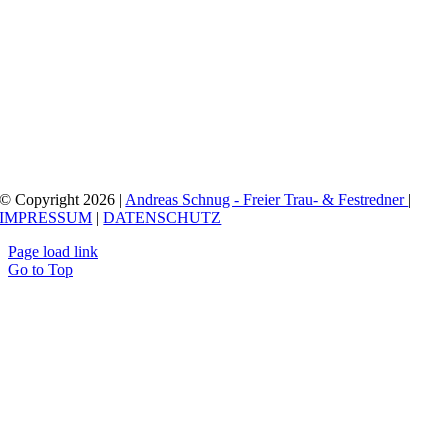
FREIER TRAU- UND FESTREDNER –
ANDREAS SCHNUG
© Copyright 2026 |
Andreas Schnug - Freier Trau- & Festredner
|
IMPRESSUM
|
DATENSCHUTZ
Page load link
Go to Top